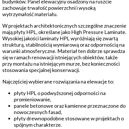
budynków. Panel elewacyjny osadzony na ruszcie
zachowuje trwałość powierzchni i wysoką
wytrzymałość materiału.
W projektach architektonicznych szczególne znaczenie
mają płyty HPL, określane jako High Pressure Laminate.
Wysokiej jakości laminaty HPL wyróżniają się zwartą
strukturą, stabilnością wymiarową oraz odpornością na
warunki atmosferyczne. Materiał ten dobrze sprawdza
się w ramach renowacji istniejących obiektów, także
przy montażu na istniejącym murze, bez konieczności
stosowania specjalnej konserwacji.
Najczęściej wybierane rozwiązania na elewacje to:
płyty HPL o podwyższonej odporności na
promieniowanie,
panele betonowe oraz kamienne przeznaczone do
nowoczesnych fasad,
płyty drewnopodobne stosowane w projektach o
spójnym charakterze.