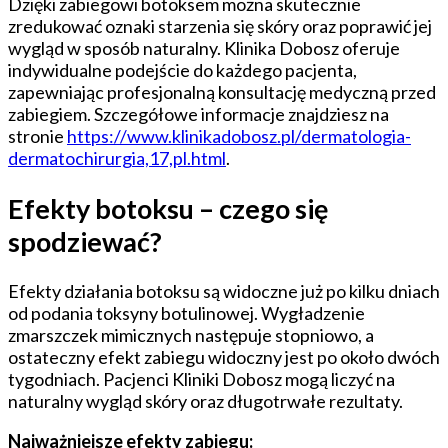
Dzięki zabiegowi botoksem można skutecznie
zredukować oznaki starzenia się skóry oraz poprawić jej
wygląd w sposób naturalny. Klinika Dobosz oferuje
indywidualne podejście do każdego pacjenta,
zapewniając profesjonalną konsultację medyczną przed
zabiegiem. Szczegółowe informacje znajdziesz na
stronie
https://www.klinikadobosz.pl/dermatologia-
dermatochirurgia,17,pl.html
.
Efekty botoksu – czego się
spodziewać?
Efekty działania botoksu są widoczne już po kilku dniach
od podania toksyny botulinowej. Wygładzenie
zmarszczek mimicznych następuje stopniowo, a
ostateczny efekt zabiegu widoczny jest po około dwóch
tygodniach. Pacjenci Kliniki Dobosz mogą liczyć na
naturalny wygląd skóry oraz długotrwałe rezultaty.
Najważniejsze efekty zabiegu: