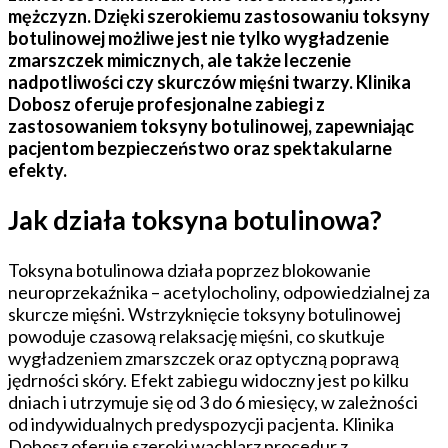
mężczyzn. Dzięki szerokiemu zastosowaniu toksyny
botulinowej możliwe jest nie tylko wygładzenie
zmarszczek mimicznych, ale także leczenie
nadpotliwości czy skurczów mięśni twarzy. Klinika
Dobosz oferuje profesjonalne zabiegi z
zastosowaniem toksyny botulinowej, zapewniając
pacjentom bezpieczeństwo oraz spektakularne
efekty.
Jak działa toksyna botulinowa?
Toksyna botulinowa działa poprzez blokowanie
neuroprzekaźnika – acetylocholiny, odpowiedzialnej za
skurcze mięśni. Wstrzyknięcie toksyny botulinowej
powoduje czasową relaksację mięśni, co skutkuje
wygładzeniem zmarszczek oraz optyczną poprawą
jędrności skóry. Efekt zabiegu widoczny jest po kilku
dniach i utrzymuje się od 3 do 6 miesięcy, w zależności
od indywidualnych predyspozycji pacjenta. Klinika
Dobosz oferuje szeroki wachlarz procedur z