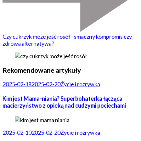
Czy cukrzyk może jeść rosół - smaczny kompromis czy
zdrowa alternatywa?
Rekomendowane artykuły
2025-02-18
2025-02-20
Życie i rozrywka
Kim jest Mama-niania? Superbohaterka łącząca
macierzyństwo z opieką nad cudzymi pociechami
2025-02-10
2025-02-20
Życie i rozrywka