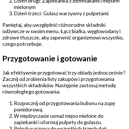
Dzień drugi: Zapiekanka z ziemniakami i mięsem
mielonym
Dzień trzeci: Gulasz warzywny z pulpetami
Pamiętaj, aby uwzględnić różnorodne składniki
odżywcze w swoim menu. Łącz białka, węglowodany i
zdrowe tłuszcze, aby zapewnić organizmowi wszystko,
czego potrzebuje.
Przygotowanie i gotowanie
Jak efektywnie przygotować trzy obiady jednocześnie?
Zacznij od zrobienia listy zakupów i przygotowania
wszystkich składników. Następnie zastosuj metodę
równoległego gotowania:
Rozpocznij od przygotowania bulionu na zupę
pomidorową.
W międzyczasie usmaż mięso mielone do
zapiekanki i uformuj pulpety do gulaszu.
Pokrój warzywa do wszystkich trzech dań.