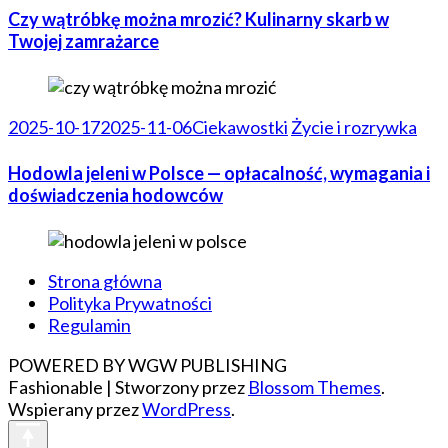
Czy wątróbkę można mrozić? Kulinarny skarb w
Twojej zamrażarce
2025-10-17
2025-11-06
Ciekawostki
Życie i rozrywka
Hodowla jeleni w Polsce — opłacalność, wymagania i
doświadczenia hodowców
Strona główna
Polityka Prywatności
Regulamin
POWERED BY WGW PUBLISHING
Fashionable | Stworzony przez
Blossom Themes
.
Wspierany przez
WordPress
.