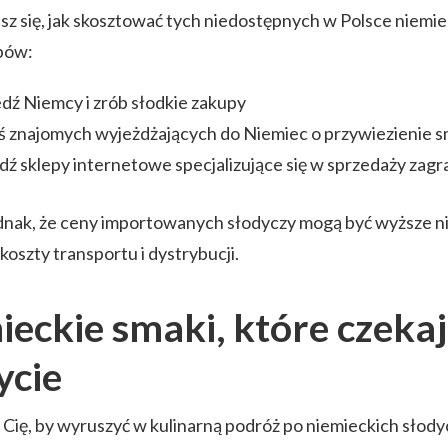
z się, jak skosztować tych niedostępnych w Polsce niemi
obów:
ź Niemcy i zrób słodkie zakupy
ś znajomych wyjeżdżających do Niemiec o przywiezienie 
ź sklepy internetowe specjalizujące się w sprzedaży zag
ednak, że ceny importowanych słodyczy mogą być wyższe n
koszty transportu i dystrybucji.
eckie smaki, które czekaj
ycie
i Cię, by wyruszyć w kulinarną podróż po niemieckich słody