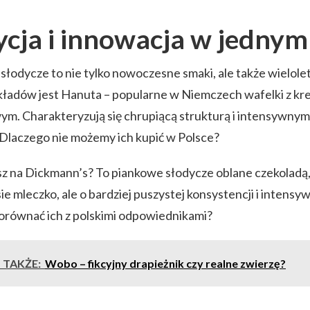
ycja i innowacja w jednym
słodycze to nie tylko nowoczesne smaki, ale także wielolet
ykładów jest Hanuta – popularne w Niemczech wafelki z 
ym. Charakteryzują się chrupiącą strukturą i intensywn
Dlaczego nie możemy ich kupić w Polsce?
z na Dickmann’s? To piankowe słodycze oblane czekoladą
sie mleczko, ale o bardziej puszystej konsystencji i intens
orównać ich z polskimi odpowiednikami?
 TAKŻE:
Wobo – fikcyjny drapieżnik czy realne zwierzę?