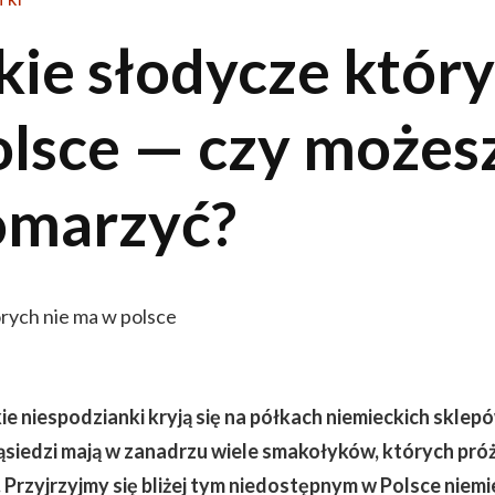
TKI
kie słodycze który
lsce — czy możesz
omarzyć?
ie niespodzianki kryją się na półkach niemieckich sklepó
ąsiedzi mają w zanadrzu wiele smakołyków, których pró
 Przyjrzyjmy się bliżej tym niedostępnym w Polsce niem