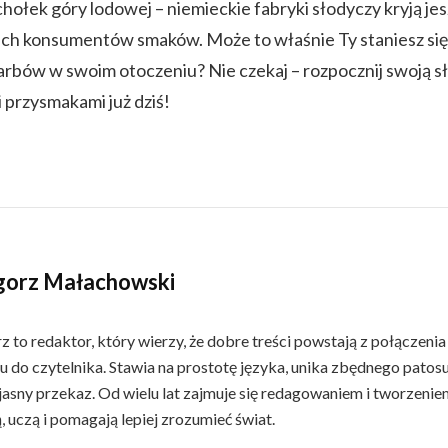
chołek góry lodowej – niemieckie fabryki słodyczy kryją je
kich konsumentów smaków. Może to właśnie Ty staniesz s
arbów w swoim otoczeniu? Nie czekaj – rozpocznij swoją s
 przysmakami już dziś!
gorz Małachowski
 to redaktor, który wierzy, że dobre treści powstają z połączenia 
 do czytelnika. Stawia na prostotę języka, unika zbędnego patosu,
jasny przekaz. Od wielu lat zajmuje się redagowaniem i tworzenie
ą, uczą i pomagają lepiej zrozumieć świat.