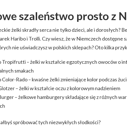
owe szaleństwo prosto z 
ckie żelki skradły serca nie tylko dzieci, ale i dorosłych? B
rek Haribo i Trolli. Czy wiesz, że w Niemczech dostępne są
tórych nie uświadczysz w polskich sklepach? Oto kilka prz
 Tropifrutti – żelki w kształcie egzotycznych owoców o i
kalnych smakach
 Color-Rado – kwaśne żelki zmieniające kolor podczas żuc
 Glotzer – żelki w kształcie oczu z kolorowym nadzieniem
 Burger – żelkowe hamburgery składające się z różnych w
ch
iałbyś spróbować tych niezwykłych słodkości?