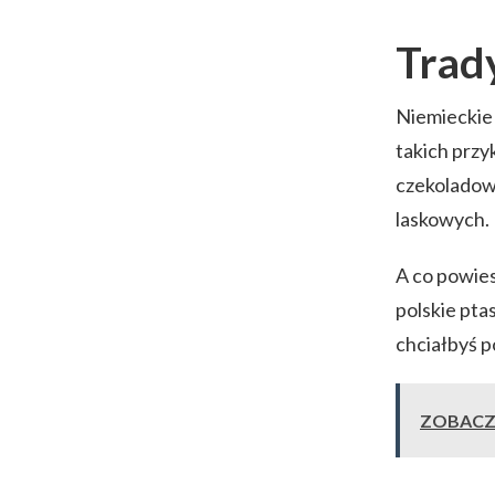
Trad
Niemieckie 
takich prz
czekoladow
laskowych. 
A co powies
polskie pta
chciałbyś p
ZOBACZ