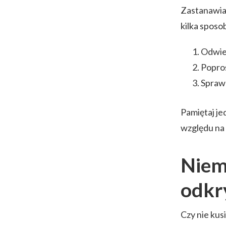
Zastanawias
kilka spos
Odwied
Popro
Sprawd
Pamiętaj j
względu na 
Niemi
odkr
Czy nie kus