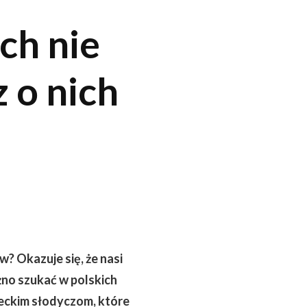
ch nie
 o nich
w? Okazuje się, że nasi
żno szukać w polskich
ieckim słodyczom, które