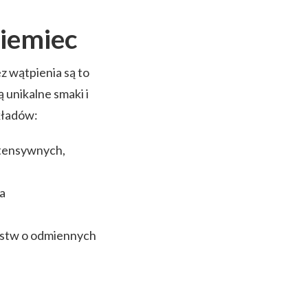
Niemiec
ez wątpienia są to
 unikalne smaki i
ykładów:
ntensywnych,
ia
arstw o odmiennych