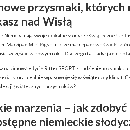
nowe przysmaki, których 
kasz nad Wisłą
że Niemcy mają swoje unikalne słodycze świąteczne? Jedny
 Marzipan Mini Pigs – urocze marcepanowe świnki, które s
sić szczęście w nowym roku. Dlaczego ta tradycja nie dota
sz na zimową edycję Ritter SPORT z nadzieniem o smaku 
seria, która idealnie wpasowuje się w świąteczny klimat. Cz
olekcji świątecznych przysmaków?
kie marzenia – jak zdobyć
ostępne niemieckie słodyc