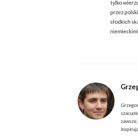
tylko wierz
przez pols
słodkich sk
niemieckimi
Grze
Grzegorz
szacunku
zawsze 
inspiruj