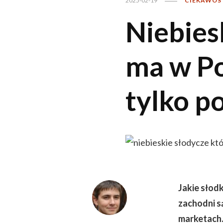
2025-02-19
CIEKAWOS
Niebies
ma w Po
tylko p
Jakie słodk
zachodni s
marketach.