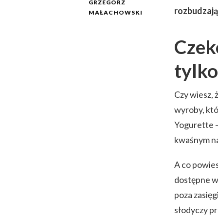
GRZEGORZ
rozbudzają
MAŁACHOWSKI
Czek
tylk
Czy wiesz, 
wyroby, któ
Yogurette 
kwaśnym nad
A co powies
dostępne w 
poza zasięg
słodyczy p