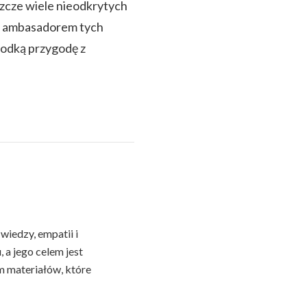
szcze wiele nieodkrytych
ię ambasadorem tych
łodką przygodę z
wiedzy, empatii i
 a jego celem jest
m materiałów, które