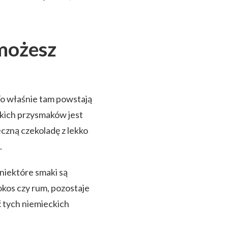
możesz
To właśnie tam powstają
akich przysmaków jest
zną czekoladę z lekko
.
niektóre smaki są
okos czy rum, pozostaje
ć tych niemieckich