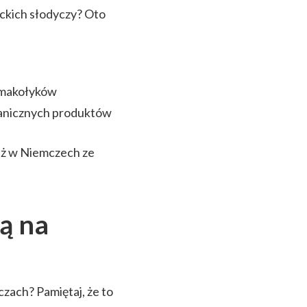
eckich słodyczy? Oto
smakołyków
ranicznych produktów
iż w Niemczech ze
ą na
czach? Pamiętaj, że to