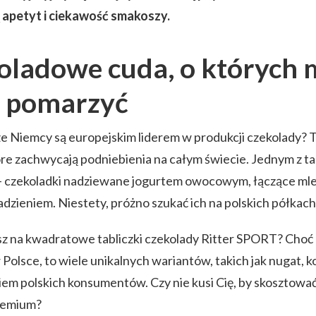
 apetyt i ciekawość smakoszy.
oladowe cuda, o których 
o pomarzyć
że Niemcy są europejskim liderem w produkcji czekolady? 
re zachwycają podniebienia na całym świecie. Jednym z t
– czekoladki nadziewane jogurtem owocowym, łączące mlec
zieniem. Niestety, próżno szukać ich na polskich półkach
z na kwadratowe tabliczki czekolady Ritter SPORT? Choć 
Polsce, to wiele unikalnych wariantów, takich jak nugat, k
iem polskich konsumentów. Czy nie kusi Cię, by skosztowa
remium?