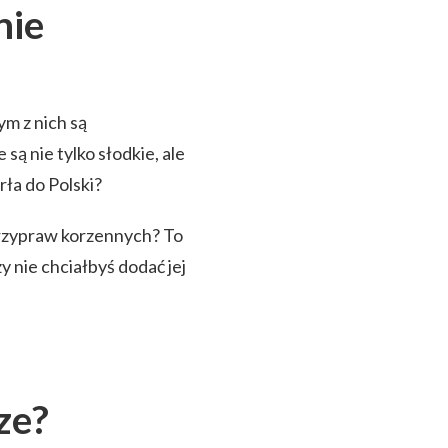
nie
m z nich są
ą nie tylko słodkie, ale
rła do Polski?
przypraw korzennych? To
y nie chciałbyś dodać jej
ze?