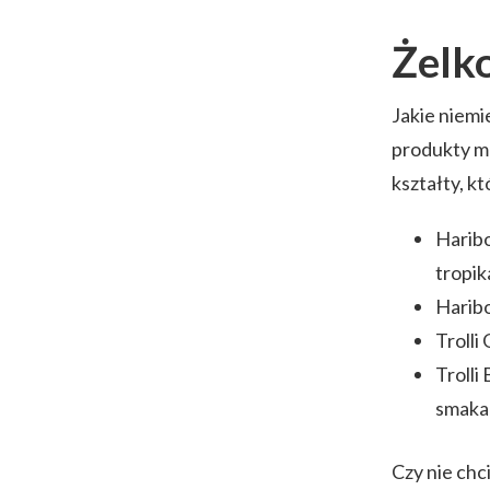
Żelk
Jakie niemie
produkty ma
kształty, k
Haribo
tropi
Haribo
Trolli
Trolli
smaka
Czy nie chc