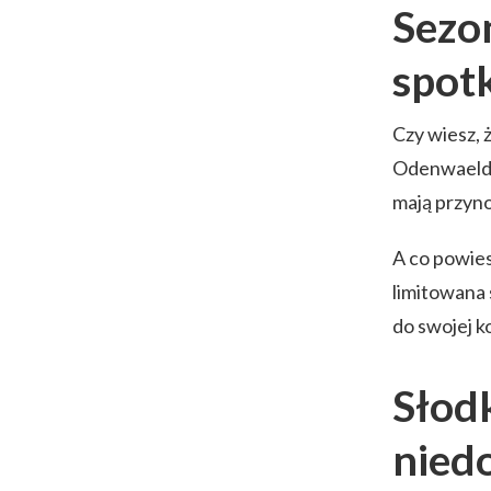
Sezo
spot
Czy wiesz, 
Odenwaelder
mają przyno
A co powie
limitowana 
do swojej k
Słod
nied