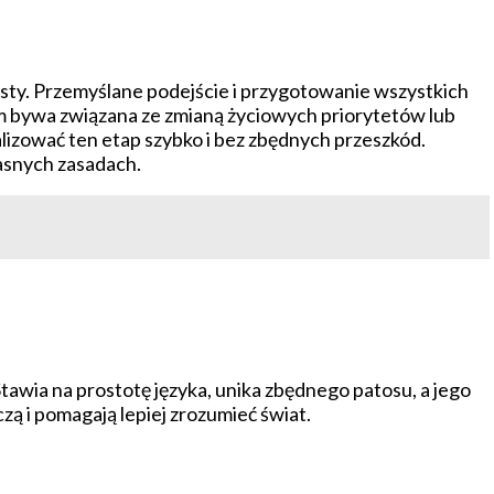
ysty. Przemyślane podejście i przygotowanie wszystkich
em bywa związana ze zmianą życiowych priorytetów lub
lizować ten etap szybko i bez zbędnych przeszkód.
łasnych zasadach.
Stawia na prostotę języka, unika zbędnego patosu, a jego
zą i pomagają lepiej zrozumieć świat.