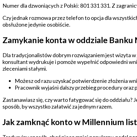
Numer dla dzwoniących z Polski: 801 331 331. Z zagrani
Czy jednak rozmowa przez telefon to opcja dla wszystkic
obsłużone jedynie osobiście.
Zamykanie konta w oddziale Banku 
Dla tradycjonalistów dobrym rozwiązaniem jest wizyta w
konsultant wydrukuje i pomoże wypełnić odpowiedni wni
zleceniami stałymi.
Możesz od razu uzyskać potwierdzenie złożenia wn
Pracownik wyjaśni dalszy przebieg procedury oraz p
Zastanawiasz się, czy warto fatygować się do oddziału? J
sposób, by wszystko załatwić za jednym razem.
Jak zamknąć konto w Millennium lis