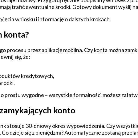
zostaje możliwy. Przygotuj ręcznie podpisany wniosek z p
 mają trafić ewentualne środki. Gotowy dokument wyślij na
ęcia wniosku i informację o dalszych krokach.
m konta?
o procesu przez aplikację mobilną. Czy konta można zamkną
wnij się, że:
produktów kredytowych,
środki.
po prostu wygodne – wszystkie formalności możesz załatwić
 zamykających konto
nk stosuje 30-dniowy okres wypowiedzenia. Czy wszystkie
Co dzieje się z pieniędzmi? Automatycznie zostaną przel