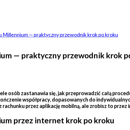
 Millennium — praktyczny przewodnik krok po kroku
ium — praktyczny przewodnik krok p
e osób zastanawia się, jak przeprowadzić całą procedu
akończenie współpracy, dopasowanych do indywidualnyc
 rachunku przez aplikację mobilną, ale zrobisz to przez i
um przez internet krok po kroku