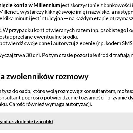
ięcie konta w Millennium
jest skorzystanie z bankowości 
lenet, wystarczy kliknąć swoje imię i nazwisko, a następn
kilka minut i jest intuicyjna — na każdym etapie otrzymasz 
. W przypadku kont otwieranych razem (np. osobistego i 
stać przelane ewentualne środki.
otwierdź swoje dane i autoryzuj zlecenie (np. kodem SMS)
zaj trwa 30 dni. Po tym czasie pozostałe środki trafiają
 dla zwolenników rozmowy
należysz do osób, które wolą rozmowę z konsultantem, może
sultant poprosi o potwierdzenie tożsamości i przyjmie d
ku. Całość również wymaga autoryzacji.
nia, szkolenie i zarobki