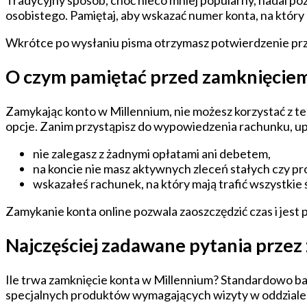
Tradycyjny sposób, choć nieco mniej popularny, nadal po
osobistego. Pamiętaj, aby wskazać numer konta, na który
Wkrótce po wysłaniu pisma otrzymasz potwierdzenie przyj
O czym pamiętać przed zamknięcie
Zamykając konto w Millennium, nie możesz korzystać z teg
opcje. Zanim przystąpisz do wypowiedzenia rachunku, upe
nie zalegasz z żadnymi opłatami ani debetem,
na koncie nie masz aktywnych zleceń stałych czy 
wskazałeś rachunek, na który mają trafić wszystkie 
Zamykanie konta online pozwala zaoszczędzić czas i jest 
Najczęściej zadawane pytania przez
Ile trwa zamknięcie konta w Millennium? Standardowo ba
specjalnych produktów wymagających wizyty w oddziale. 