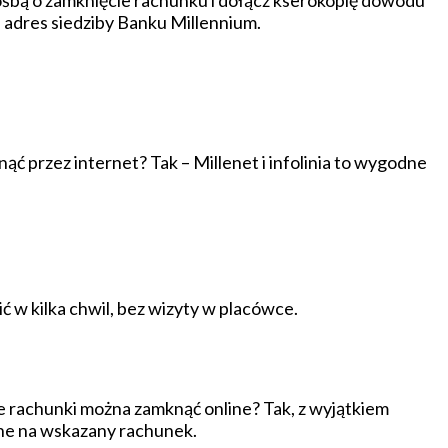
rośbą o zamknięcie rachunku i dołącz kserokopię dowodu
 adres siedziby Banku Millennium.
ć przez internet? Tak – Millenet i infolinia to wygodne
 w kilka chwil, bez wizyty w placówce.
 rachunki można zamknąć online? Tak, z wyjątkiem
ane na wskazany rachunek.