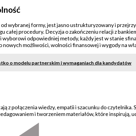
olność
od wybranej formy, jest jasno ustrukturyzowany i przejrz
u całej procedury. Decyzja o zakończeniu relacji z banki
 wyborowi odpowiedniej metody, każdy jest w stanie sfina
 do nowych możliwości, wolności finansowej i wygody na w
stko o modelu partnerskim i wymaganiach dla kandydatów
ają z połączenia wiedzy, empatii i szacunku do czytelnika. 
 redagowaniem i tworzeniem materiałów, które inspirują, uc