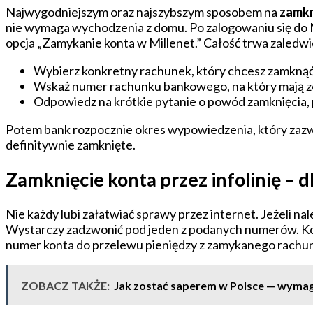
Najwygodniejszym oraz najszybszym sposobem na
zamkn
nie wymaga wychodzenia z domu. Po zalogowaniu się do Mil
opcja „Zamykanie konta w Millenet.” Całość trwa zaledwie 
Wybierz konkretny rachunek, który chcesz zamknąć
Wskaż numer rachunku bankowego, na który mają zo
Odpowiedz na krótkie pytanie o powód zamknięcia, p
Potem bank rozpocznie okres wypowiedzenia, który zazwyc
definitywnie zamknięte.
Zamknięcie konta przez infolinię –
Nie każdy lubi załatwiać sprawy przez internet. Jeżeli 
Wystarczy zadzwonić pod jeden z podanych numerów. Kon
numer konta do przelewu pieniędzy z zamykanego rachun
ZOBACZ TAKŻE:
Jak zostać saperem w Polsce — wymaga