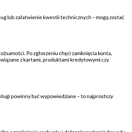
ług lub załatwienie kwestii technicznych – mogą zostać
ożsamości. Po zgłoszeniu chęci zamknięcia konta,
związane z kartami, produktami kredytowymi czy
usługi powinny być wypowiedziane – to najprostszy