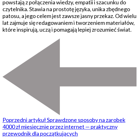
powstają z połączenia wiedzy, empatii i szacunku do
czytelnika. Stawia na prostotę języka, unika zbędnego
patosu, a jego celem jest zawsze jasny przekaz. Od wielu
lat zajmuje się redagowaniem i tworzeniem materiałów,
które inspirują, uczą i pomagają lepiej zrozumieć świat.
Poprzedni artykuł
Sprawdzone sposoby na zarobek
4000 zł miesięcznie przez internet — praktyczny
przewodnik dla początkujących