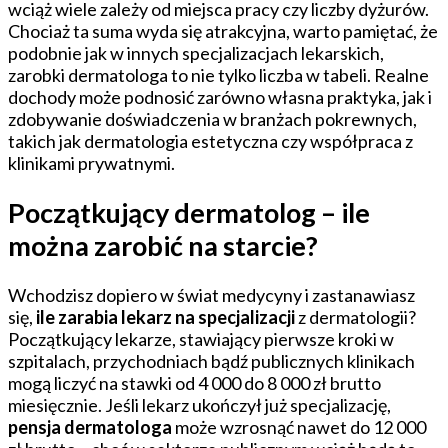
wciąż wiele zależy od miejsca pracy czy liczby dyżurów.
Chociaż ta suma wyda się atrakcyjna, warto pamiętać, że
podobnie jak w innych specjalizacjach lekarskich,
zarobki dermatologa to nie tylko liczba w tabeli. Realne
dochody może podnosić zarówno własna praktyka, jak i
zdobywanie doświadczenia w branżach pokrewnych,
takich jak dermatologia estetyczna czy współpraca z
klinikami prywatnymi.
Początkujący dermatolog – ile
można zarobić na starcie?
Wchodzisz dopiero w świat medycyny i zastanawiasz
się,
ile zarabia lekarz na specjalizacji
z dermatologii?
Początkujący lekarze, stawiający pierwsze kroki w
szpitalach, przychodniach bądź publicznych klinikach
mogą liczyć na stawki od 4 000 do 8 000 zł brutto
miesięcznie. Jeśli lekarz ukończył już specjalizację,
pensja dermatologa
może wzrosnąć nawet do 12 000