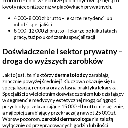
zł brutto – choć w sektorze publicznym wciąż będą to
kwoty nieco niższe niż w placówkach prywatnych.
4 000–8 000 zł brutto – lekarze rezydenci lub
młodzi specjaliści
8 000–12 000 zł brutto – lekarze po kilku latach
pracy, tuż po ukończeniu specjalizacji
Doświadczenie i sektor prywatny –
droga do wyższych zarobków
Jak to jest, że niektórzy
dermatolodzy
zarabiają
znacznie powyżej średniej? Kluczowa okazuje się tu
specjalizacja, renoma oraz własna praktyka lekarska.
Specjaliści z wieloletnim doświadczeniem lub działający
w segmencie medycyny estetycznej mogą osiągnąć
przychody przekraczające 15 000 zł brutto miesięcznie,
a najlepiej zarabiający przekraczają nawet 25 000 zł.
Wbrew pozorom,
zarobki dermatologa
nie zależą
wyłącznie od przepracowanych godzin lub ilości