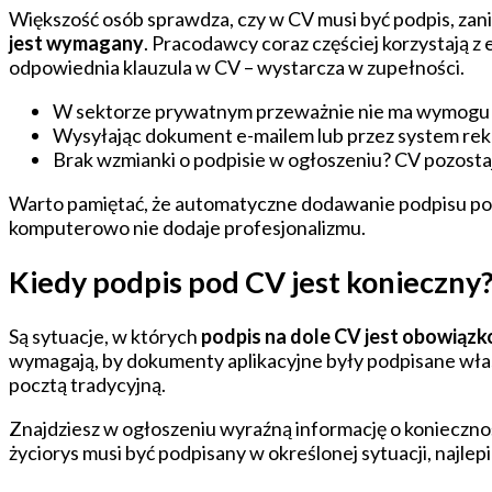
Większość osób sprawdza, czy w CV musi być podpis, za
jest wymagany
. Pracodawcy coraz częściej korzystają
odpowiednia klauzula w CV – wystarcza w zupełności.
W sektorze prywatnym przeważnie nie ma wymogu 
Wysyłając dokument e-mailem lub przez system rekr
Brak wzmianki o podpisie w ogłoszeniu? CV pozosta
Warto pamiętać, że automatyczne dodawanie podpisu pod 
komputerowo nie dodaje profesjonalizmu.
Kiedy podpis pod CV jest konieczny
Są sytuacje, w których
podpis na dole CV jest obowiąz
wymagają, by dokumenty aplikacyjne były podpisane włas
pocztą tradycyjną.
Znajdziesz w ogłoszeniu wyraźną informację o koniecznoś
życiorys musi być podpisany w określonej sytuacji, najlep