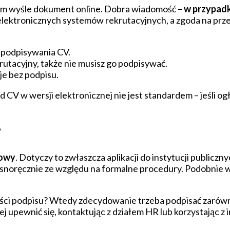
nim wyśle dokument online. Dobra wiadomość –
w przypadk
 z elektronicznych systemów rekrutacyjnych, a zgoda na p
podpisywania CV.
utacyjny, także nie musisz go podpisywać.
je bez podpisu.
CV w wersji elektronicznej nie jest standardem – jeśli 
?
kowy
. Dotyczy to zwłaszcza aplikacji do instytucji public
noręcznie ze względu na formalne procedury. Podobnie wy
ci podpisu? Wtedy zdecydowanie trzeba podpisać zarówno CV
iej upewnić się, kontaktując z działem HR lub korzystając 