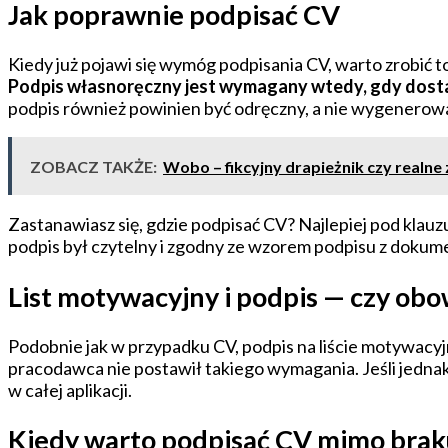
Jak poprawnie podpisać CV
Kiedy już pojawi się wymóg podpisania CV, warto zrobić 
Podpis własnoręczny jest wymagany wtedy, gdy dosta
podpis również powinien być odręczny, a nie wygenero
ZOBACZ TAKŻE:
Wobo – fikcyjny drapieżnik czy realne
Zastanawiasz się, gdzie podpisać CV? Najlepiej pod klauz
podpis był czytelny i zgodny ze wzorem podpisu z dokum
List motywacyjny i podpis — czy obo
Podobnie jak w przypadku CV, podpis na liście motywacyj
pracodawca nie postawił takiego wymagania. Jeśli jednak
w całej aplikacji.
Kiedy warto podpisać CV mimo bra