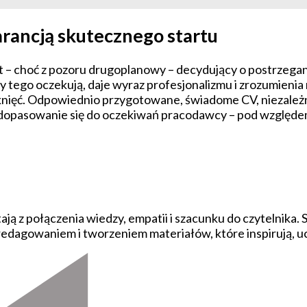
rancją skutecznego startu
 – choć z pozoru drugoplanowy – decydujący o postrzegan
ury tego oczekują, daje wyraz profesjonalizmu i zrozumien
nięć. Odpowiednio przygotowane, świadome CV, niezależni
 dopasowanie się do oczekiwań pracodawcy – pod względe
ają z połączenia wiedzy, empatii i szacunku do czytelnika. 
 redagowaniem i tworzeniem materiałów, które inspirują, uc