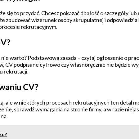
e się to przydać. Chcesz pokazać dbałość o szczegóły lub 
e zbudować wizerunek osoby skrupulatnej i odpowiedzial
rocesie rekrutacyjnym.
CV?
k nie warto? Podstawowa zasada – czytaj ogłoszenie o prac
, CV podpisane cyfrowo czy własnoręcznie nie będzie wy
u rekrutacji.
ywaniu CV?
, ale w niektórych procesach rekrutacyjnych ten detal mo
oszenie, sprawdź wymagania na stronie firmy, a w razie niej
tna.
ku?