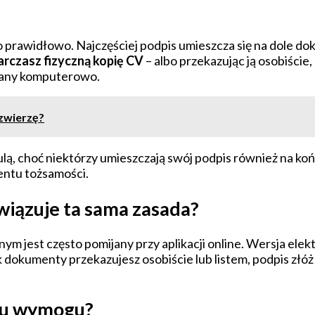
to prawidłowo. Najczęściej podpis umieszcza się na dole d
rczasz fizyczną kopię CV
– albo przekazując ją osobiści
wany komputerowo.
 zwierzę?
ulą, choć niektórzy umieszczają swój podpis również na koń
entu tożsamości.
wiązuje ta sama zasada?
nym jest często pomijany przy aplikacji online. Wersja ele
 dokumenty przekazujesz osobiście lub listem, podpis złó
ku wymogu?