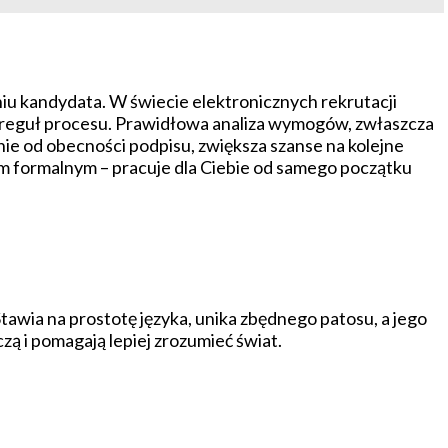
iu kandydata. W świecie elektronicznych rekrutacji
ia reguł procesu. Prawidłowa analiza wymogów, zwłaszcza
e od obecności podpisu, zwiększa szanse na kolejne
m formalnym – pracuje dla Ciebie od samego początku
Stawia na prostotę języka, unika zbędnego patosu, a jego
zą i pomagają lepiej zrozumieć świat.