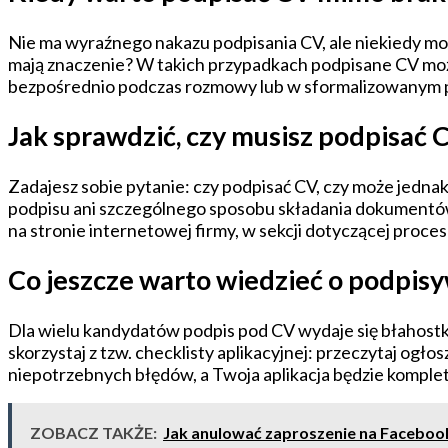
Nie ma wyraźnego nakazu podpisania CV, ale niekiedy moż
mają znaczenie? W takich przypadkach podpisane CV moż
bezpośrednio podczas rozmowy lub w sformalizowanym p
Jak sprawdzić, czy musisz podpisać 
Zadajesz sobie pytanie: czy podpisać CV, czy może jedna
podpisu ani szczególnego sposobu składania dokumentów
na stronie internetowej firmy, w sekcji dotyczącej proces
Co jeszcze warto wiedzieć o podpis
Dla wielu kandydatów podpis pod CV wydaje się błahostką
skorzystaj z tzw. checklisty aplikacyjnej: przeczytaj ogł
niepotrzebnych błędów, a Twoja aplikacja będzie komple
ZOBACZ TAKŻE:
Jak anulować zaproszenie na Faceboo