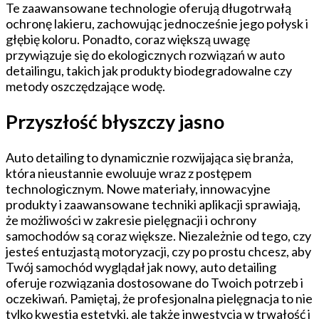
Te zaawansowane technologie oferują długotrwałą
ochronę lakieru, zachowując jednocześnie jego połysk i
głębię koloru. Ponadto, coraz większą uwagę
przywiązuje się do ekologicznych rozwiązań w auto
detailingu, takich jak produkty biodegradowalne czy
metody oszczędzające wodę.
Przyszłość błyszczy jasno
Auto detailing to dynamicznie rozwijająca się branża,
która nieustannie ewoluuje wraz z postępem
technologicznym. Nowe materiały, innowacyjne
produkty i zaawansowane techniki aplikacji sprawiają,
że możliwości w zakresie pielęgnacji i ochrony
samochodów są coraz większe. Niezależnie od tego, czy
jesteś entuzjastą motoryzacji, czy po prostu chcesz, aby
Twój samochód wyglądał jak nowy, auto detailing
oferuje rozwiązania dostosowane do Twoich potrzeb i
oczekiwań. Pamiętaj, że profesjonalna pielęgnacja to nie
tylko kwestia estetyki, ale także inwestycja w trwałość i