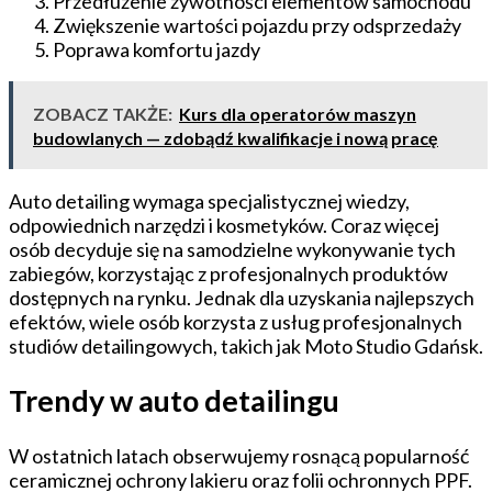
Przedłużenie żywotności elementów samochodu
Zwiększenie wartości pojazdu przy odsprzedaży
Poprawa komfortu jazdy
ZOBACZ TAKŻE:
Kurs dla operatorów maszyn
budowlanych — zdobądź kwalifikacje i nową pracę
Auto detailing wymaga specjalistycznej wiedzy,
odpowiednich narzędzi i kosmetyków. Coraz więcej
osób decyduje się na samodzielne wykonywanie tych
zabiegów, korzystając z profesjonalnych produktów
dostępnych na rynku. Jednak dla uzyskania najlepszych
efektów, wiele osób korzysta z usług profesjonalnych
studiów detailingowych, takich jak Moto Studio Gdańsk.
Trendy w auto detailingu
W ostatnich latach obserwujemy rosnącą popularność
ceramicznej ochrony lakieru oraz folii ochronnych PPF.