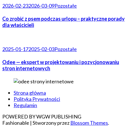
2026-02-23
2026-03-09
Pozostałe
Co zrobić z psem podczas urlopu – praktyczne porady
dla właścicieli
2025-01-17
2025-02-03
Pozostałe
Odee — ekspert w projektowaniu i pozycjonowaniu
stron internetowych
Strona główna
Polityka Prywatności
Regulamin
POWERED BY WGW PUBLISHING
Fashionable | Stworzony przez
Blossom Themes
.